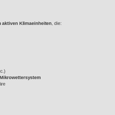
n aktiven Klimaeinheiten
, die:
c.)
n Mikrowettersystem
äre