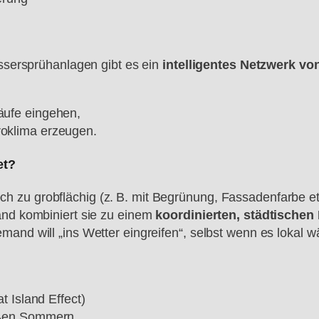
ssersprühanlagen gibt es ein
intelligentes Netzwerk vo
äufe eingehen,
oklima erzeugen.
et?
h zu grobflächig (z. B. mit Begrünung, Fassadenfarbe et
mand kombiniert sie zu einem
koordinierten, städtische
mand will „ins Wetter eingreifen“, selbst wenn es lokal w
t Island Effect)
ißen Sommern